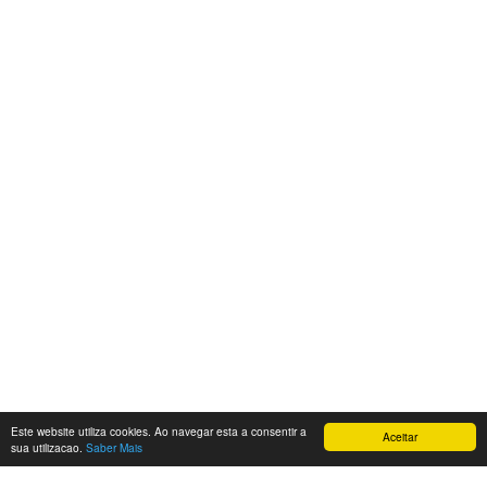
Este website utiliza cookies. Ao navegar esta a consentir a
Aceitar
sua utilizacao.
Saber Mais