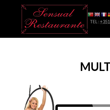
TEL :
+351
MULT