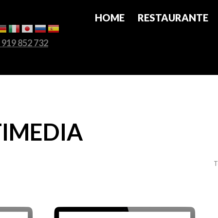
HOME
RESTAURANTE
 919 852 732
IMEDIA
T