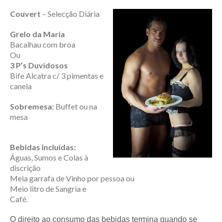
Couvert
– Selecção Diária
Grelo da Maria
Bacalhau com broa
Ou
3 P’s Duvidosos
Bife Alcatra c/ 3 pimentas e
canela
Sobremesa:
Buffet ou na
mesa
Bebidas incluídas:
Águas, Sumos e Colas à
discrição
Meia garrafa de Vinho por pessoa ou
Meio litro de Sangria e
Café.
O direito ao consumo das bebidas termina quando se