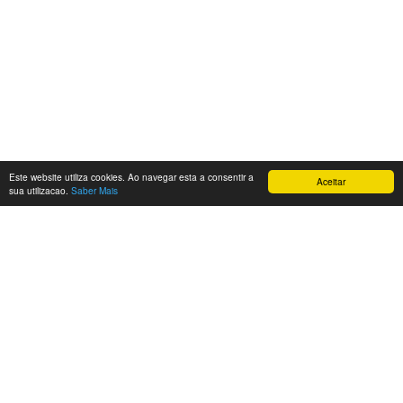
Este website utiliza cookies. Ao navegar esta a consentir a
Aceitar
sua utilizacao.
Saber Mais
Sensual Restaurante
Recomendado
Restaurant Guru 2021
SENSUAL RESTAURANTE - Despedida Solteiro - Aniversário - Restaurante
Erótico
©
2026
Todos os direitos reservados
Politica de Privacidade
|
Livro
de Reclamações
|