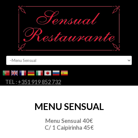
HOME
RESTAURANTE
MENU
TEL :
+351 919 852 732
MULTIMEDIA
CONTACTO
MENU
SENSUAL
Menu Sensual 40€
C/ 1 Caipirinha 45€